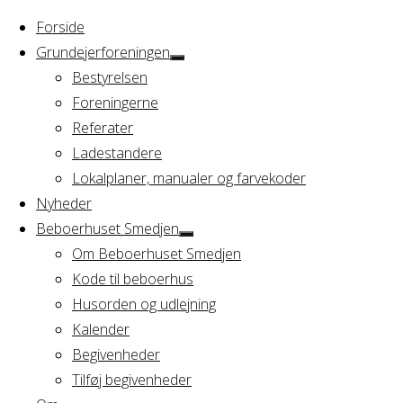
Forside
Grundejerforeningen
Bestyrelsen
Foreningerne
Home
Arrangement
Referater
bordtennis
Ladestandere
bordtennis
Lokalplaner, manualer og farvekoder
Nyheder
Beboerhuset Smedjen
Om Beboerhuset Smedjen
Hvornår
Kode til beboerhus
Husorden og udlejning
Kalender
Begivenheder
30/04/2025
Tilføj begivenheder
10:00 - 11:00