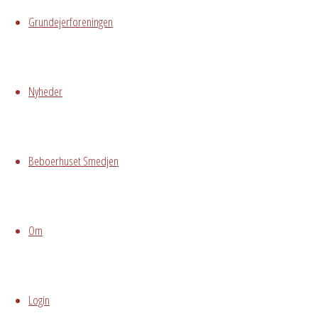
Grundejerforeningen
Begivenhedstype
Nyheder
Fælles
arrangement
Grundejerforeningen
Beboerhuset Smedjen
Oversigt
Avedørelejren •
Avedørelejren •
Registrer
Østre Messegade 5 •
Log ind
Om
2650 Hvidovre •
grundejerforeningen@avedorelejren.dk
Vi anvender cookies for at
Powered by
Fluida
&
WordPress.
Login