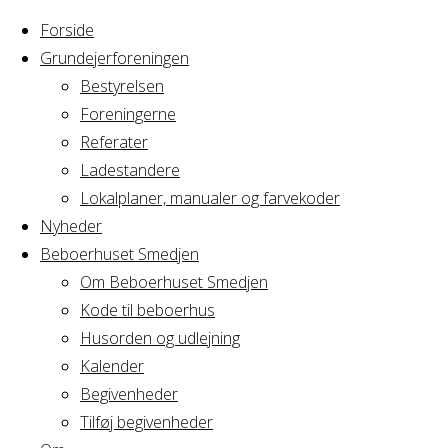
Forside
Grundejerforeningen
Bestyrelsen
Foreningerne
Home
Referater
Arrangement
bordtennis
Ladestandere
Lokalplaner, manualer og farvekoder
bordtennis
Nyheder
Beboerhuset Smedjen
Om Beboerhuset Smedjen
Kode til beboerhus
Hvornår
Husorden og udlejning
Kalender
Begivenheder
19/03/2025
Tilføj begivenheder
10:00 - 11:00