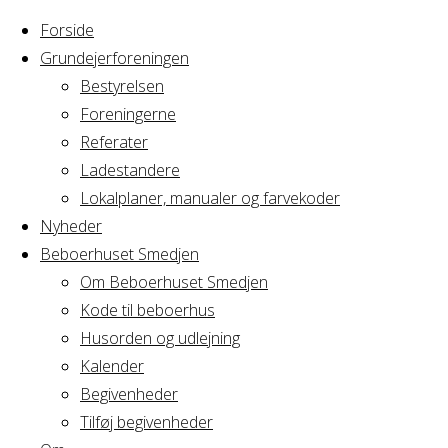
Forside
Grundejerforeningen
Bestyrelsen
Foreningerne
Home
Arrangement
Referater
bordtennis
Ladestandere
bordtennis
Lokalplaner, manualer og farvekoder
Nyheder
Beboerhuset Smedjen
Om Beboerhuset Smedjen
Hvornår
Kode til beboerhus
Husorden og udlejning
Kalender
Begivenheder
05/03/2025
Tilføj begivenheder
10:00 - 11:00