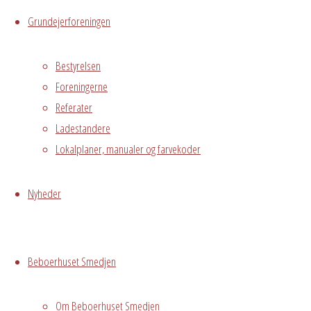
Grundejerforeningen
Begivenhedstype
Bestyrelsen
Foreningerne
Fælles
Referater
arrangement
Ladestandere
Lokalplaner, manualer og farvekoder
Grundejerforeningen
Oversigt
Avedørelejren •
Avedørelejren •
Nyheder
Registrer
Østre Messegade 5 •
Log ind
2650 Hvidovre •
Beboerhuset Smedjen
grundejerforeningen@avedorelejren.dk
Vi anvender cookies for at
Powered by
Fluida
&
WordPress.
Om Beboerhuset Smedjen