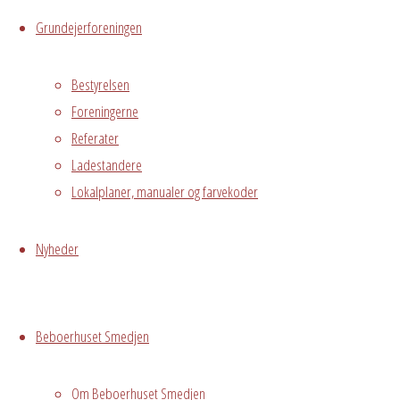
Hvidovre, 2650
Grundejerforeningen
Begivenhedstype
Bestyrelsen
Foreningerne
Referater
Fælles
Ladestandere
arrangement
Lokalplaner, manualer og farvekoder
Grundejerforeningen
Oversigt
Avedørelejren •
Nyheder
Avedørelejren •
Registrer
Østre Messegade 5 •
Log ind
2650 Hvidovre •
Beboerhuset Smedjen
grundejerforeningen@avedorelejren.dk
Om Beboerhuset Smedjen