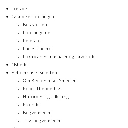
Forside
Grundejerforeningen
Bestyrelsen
Foreningerne
Home
Arrangement
Referater
bordtennis
Ladestandere
bordtennis
Lokalplaner, manualer og farvekoder
Nyheder
Beboerhuset Smedjen
Om Beboerhuset Smedjen
Hvornår
Kode til beboerhus
Husorden og udlejning
Kalender
Begivenheder
28/01/2026 -
Tilføj begivenheder
24/06/2026