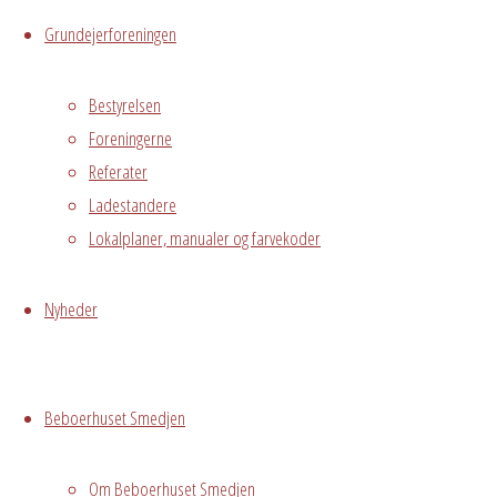
Grundejerforeningen
Begivenhedstype
Bestyrelsen
Foreningerne
Fælles
Referater
arrangement
Ladestandere
Lokalplaner, manualer og farvekoder
Grundejerforeningen
Oversigt
Avedørelejren •
Avedørelejren •
Nyheder
Registrer
Østre Messegade 5 •
Log ind
2650 Hvidovre •
Beboerhuset Smedjen
grundejerforeningen@avedorelejren.dk
Vi anvender cookies for at
Powered by
Fluida
&
WordPress.
Om Beboerhuset Smedjen