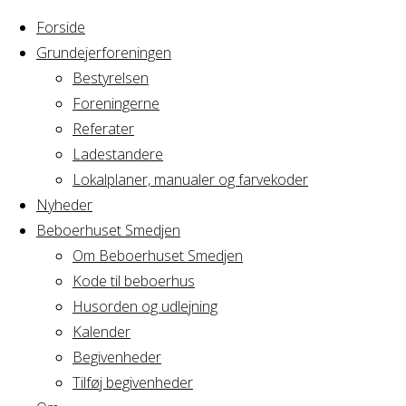
Forside
Grundejerforeningen
Bestyrelsen
Foreningerne
Home
Arrangement
Referater
bordtennis
Ladestandere
bordtennis
Lokalplaner, manualer og farvekoder
Nyheder
Beboerhuset Smedjen
Om Beboerhuset Smedjen
Hvornår
Kode til beboerhus
Husorden og udlejning
Kalender
Begivenheder
19/06/2024
Tilføj begivenheder
10:00 - 11:00