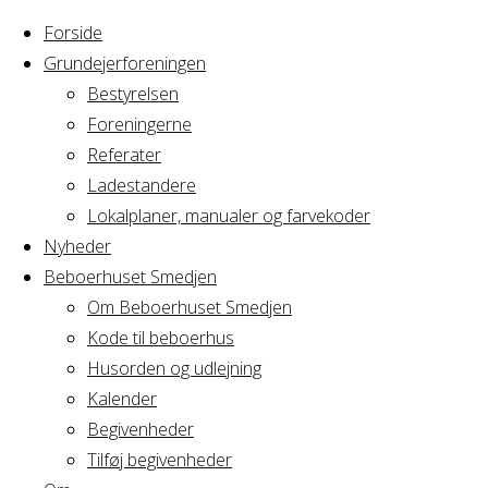
Forside
Grundejerforeningen
Bestyrelsen
Foreningerne
Home
Referater
Arrangement
bordtennis
Ladestandere
Lokalplaner, manualer og farvekoder
bordtennis
Nyheder
Beboerhuset Smedjen
Om Beboerhuset Smedjen
Kode til beboerhus
Hvornår
Husorden og udlejning
Kalender
Begivenheder
22/05/2024
Tilføj begivenheder
10:00 - 11:00