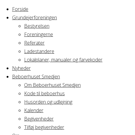
Forside
Grundejerforeningen
Bestyrelsen
Foreningerne
Home
Arrangement
Referater
bordtennis
Ladestandere
bordtennis
Lokalplaner, manualer og farvekoder
Nyheder
Beboerhuset Smedjen
Om Beboerhuset Smedjen
Hvornår
Kode til beboerhus
Husorden og udlejning
Kalender
Begivenheder
24/04/2024
Tilføj begivenheder
10:00 - 11:00