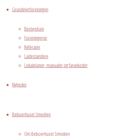
Grundejerforeningen
Begivenhedstype
Bestyrelsen
Foreningerne
Fælles
Referater
arrangement
Ladestandere
Lokalplaner, manualer og farvekoder
Grundejerforeningen
Oversigt
Avedørelejren •
Avedørelejren •
Nyheder
Registrer
Østre Messegade 5 •
Log ind
2650 Hvidovre •
Beboerhuset Smedjen
grundejerforeningen@avedorelejren.dk
Vi anvender cookies for at
Powered by
Fluida
&
WordPress.
Om Beboerhuset Smedjen