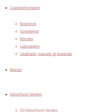
Grundejerforeningen
Begivenhedstype
Bestyrelsen
Foreningerne
Fælles
Referater
arrangement
Ladestandere
Lokalplaner, manualer og farvekoder
Grundejerforeningen
Oversigt
Avedørelejren •
Avedørelejren •
Nyheder
Registrer
Østre Messegade 5 •
Log ind
2650 Hvidovre •
Beboerhuset Smedjen
grundejerforeningen@avedorelejren.dk
Vi anvender cookies for at
Powered by
Fluida
&
WordPress.
Om Beboerhuset Smedjen