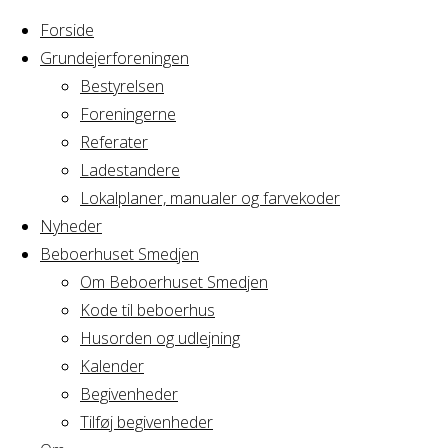
Forside
Grundejerforeningen
Bestyrelsen
Foreningerne
Home
Arrangement
Referater
bordtennis
Ladestandere
bordtennis
Lokalplaner, manualer og farvekoder
Nyheder
Beboerhuset Smedjen
Om Beboerhuset Smedjen
Hvornår
Kode til beboerhus
Husorden og udlejning
Kalender
Begivenheder
27/03/2024
Tilføj begivenheder
10:00 - 11:00