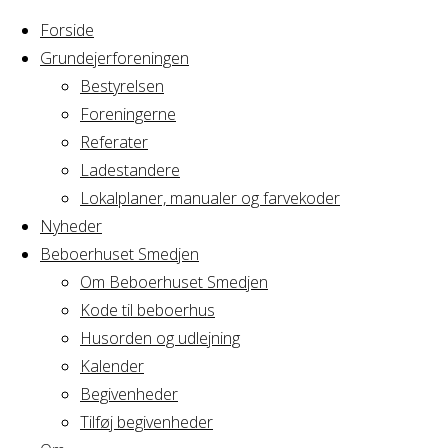
Forside
Grundejerforeningen
Bestyrelsen
Foreningerne
Home
Arrangement
Referater
BM AV2
Ladestandere
BM
Lokalplaner, manualer og farvekoder
Nyheder
Beboerhuset Smedjen
AV2
Om Beboerhuset Smedjen
Kode til beboerhus
Husorden og udlejning
Kalender
Hvornår
Begivenheder
Tilføj begivenheder