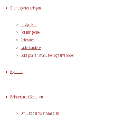
Messegade 5,
Grundejerforeningen
Avedørelejren,
Hvidovre, DK,
Bestyrelsen
2650
Foreningerne
Referater
Begivenhedstype
Ladestandere
Lokalplaner, manualer og farvekoder
Fælles
Nyheder
arrangement
Grundejerforeningen
Oversigt
Beboerhuset Smedjen
Avedørelejren •
Avedørelejren •
Registrer
Østre Messegade 5 •
Log ind
Om Beboerhuset Smedjen