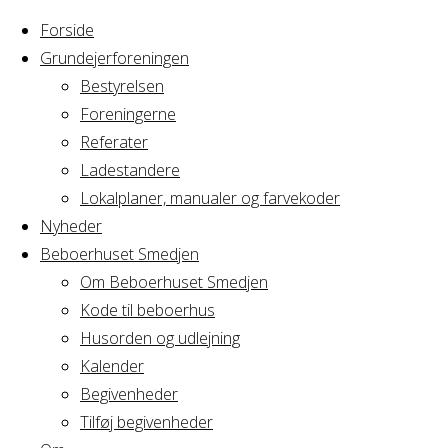
Forside
Grundejerforeningen
Bestyrelsen
Foreningerne
Home
Arrangement
Referater
Bestyrelsesmøde
Ladestandere
Bestyrelsesmø
Grundejerforeningen
Lokalplaner, manualer og farvekoder
Avedørelejren
Nyheder
Beboerhuset Smedjen
Grundejerforen
Om Beboerhuset Smedjen
Kode til beboerhus
Avedørelejren
Husorden og udlejning
Kalender
Begivenheder
Tilføj begivenheder