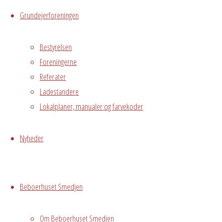
Grundejerforeningen
Stuen
Østre
Bestyrelsen
Messegade 5,
Foreningerne
Avedørelejren,
Hvidovre, DK,
Referater
2650
Ladestandere
Lokalplaner, manualer og farvekoder
Begivenhedstype
Nyheder
Fælles
Beboerhuset Smedjen
arrangement
Grundejerforeningen
Oversigt
Om Beboerhuset Smedjen