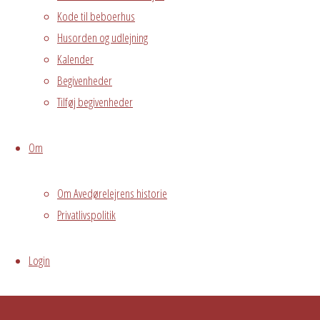
Avedørelejren •
Kode til beboerhus
Avedørelejren •
Registrer
Husorden og udlejning
Østre Messegade 5 •
Log ind
Kalender
2650 Hvidovre •
Begivenheder
grundejerforeningen@avedorelejren.dk
Tilføj begivenheder
Powered by
Fluida
&
WordPress.
Om
Om Avedørelejrens historie
Privatlivspolitik
Login