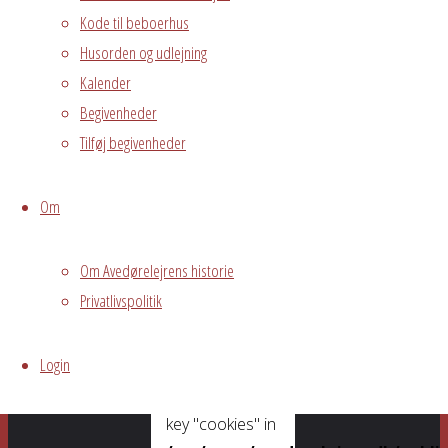
svar
Kode til beboerhus
Husorden og udlejning
Kalender
Begivenheder
Din e-
Tilføj begivenheder
mailadresse vil
ikke blive
Om
publiceret.
Krævede felter
er markeret
Om Avedørelejrens historie
med
*
Privatlivspolitik
Login
Warning
:
Undefined array
key "cookies" in