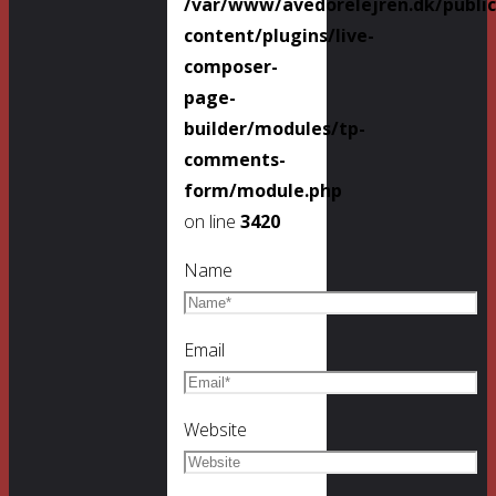
/var/www/avedorelejren.dk/publi
content/plugins/live-
composer-
page-
builder/modules/tp-
comments-
form/module.php
on line
3420
Name
Email
Website