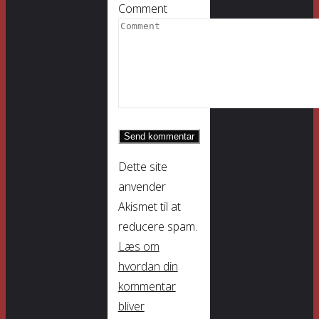
Comment
Dette site
anvender
Akismet til at
reducere spam.
Læs om
hvordan din
kommentar
bliver