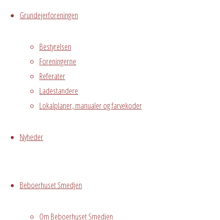
Grundejerforeningen
1. sal
Østre
Bestyrelsen
Messegade 5,
Foreningerne
Hvidovre, 2650
Referater
Bestyrelsesmøde
Ladestandere
Grf.
Lokalplaner, manualer og farvekoder
Avedørelejren/Leif
Sommerdal
Nyheder
Skriv
Beboerhuset Smedjen
et
Om Beboerhuset Smedjen