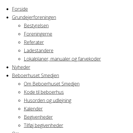
Forside
Grundejerforeningen
Bestyrelsen
Foreningerne
Home
Arrangement
Referater
Bestyrelsesmøde
Ladestandere
Bestyrelsesmø
Grf.
Lokalplaner, manualer og farvekoder
Avedørelejren
Nyheder
Beboerhuset Smedjen
Grf.
Om Beboerhuset Smedjen
Kode til beboerhus
Avedørelejren
Husorden og udlejning
Kalender
Begivenheder
Tilføj begivenheder