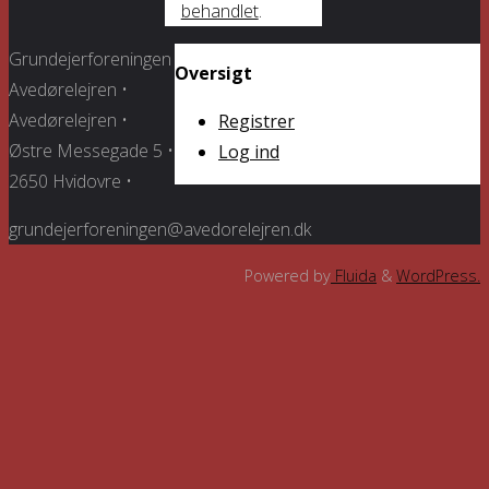
behandlet
.
Grundejerforeningen
Oversigt
Avedørelejren •
Avedørelejren •
Registrer
Østre Messegade 5 •
Log ind
2650 Hvidovre •
grundejerforeningen@avedorelejren.dk
Powered by
Fluida
&
WordPress.