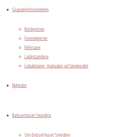
Din e-mailadresse vil ikke blive publiceret.
Kræved
Grundejerforeningen
Bestyrelsen
Warning
: Undefined array key "cookies" in
Foreningerne
/var/www/avedorelejren.dk/public_html/
Referater
page-builder/modules/tp-comments-for
Ladestandere
Name
Lokalplaner, manualer og farvekoder
Email
Nyheder
Website
Beboerhuset Smedjen
Comment
Om Beboerhuset Smedjen