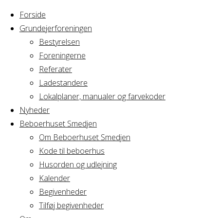
Forside
Grundejerforeningen
Bestyrelsen
Foreningerne
Home
Referater
Arrangement
Bestyrelsesmøde Grf. Avedørelej
Ladestandere
Lokalplaner, manualer og farvekoder
Bestyrelsesmøde G
Nyheder
Beboerhuset Smedjen
Om Beboerhuset Smedjen
Kode til beboerhus
Hvornår
Husorden og udlejning
Kalender
Begivenheder
03/05/2017
Tilføj begivenheder
18:30 - 22:00