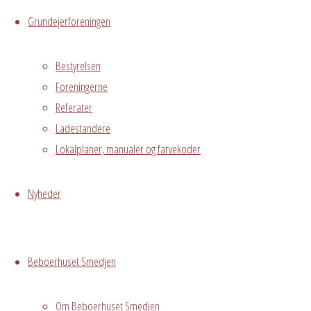
Din e-mailadresse vil ikke blive publiceret.
Kræved
Grundejerforeningen
Bestyrelsen
Warning
: Undefined array key "cookies" in
Foreningerne
/var/www/avedorelejren.dk/public_html/
Referater
page-builder/modules/tp-comments-for
Ladestandere
Name
Lokalplaner, manualer og farvekoder
Email
Nyheder
Website
Beboerhuset Smedjen
Comment
Om Beboerhuset Smedjen