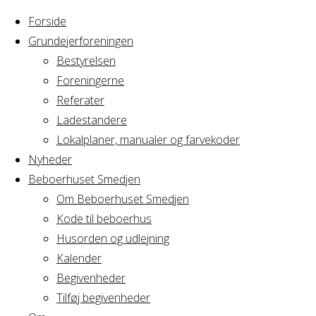
Forside
Grundejerforeningen
Bestyrelsen
Foreningerne
Home
Referater
Arrangement
bestyrelsesmøde av2
Ladestandere
Lokalplaner, manualer og farvekoder
bestyrelsesmøde a
Nyheder
Beboerhuset Smedjen
Om Beboerhuset Smedjen
Kode til beboerhus
Hvornår
Husorden og udlejning
Kalender
Begivenheder
10/10/2017
Tilføj begivenheder
19:00 - 22:00