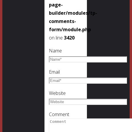
page-
builder/modules/tp-
comments-
form/module.php
on line
3420
Name
Email
Website
Comment