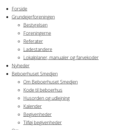
Forside
Grundejerforeningen
Bestyrelsen
Foreningerne
Home
Arrangement
Referater
bestyrelsesmøde
Ladestandere
bestyrelsesmø
av2
Lokalplaner, manualer og farvekoder
Nyheder
Beboerhuset Smedjen
av2
Om Beboerhuset Smedjen
Kode til beboerhus
Husorden og udlejning
Kalender
Hvornår
Begivenheder
Tilføj begivenheder