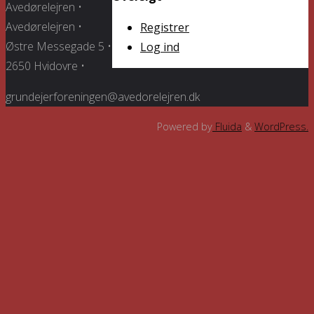
Avedørelejren •
Avedørelejren •
Registrer
Østre Messegade 5 •
Log ind
2650 Hvidovre •
grundejerforeningen@avedorelejren.dk
Powered by
Fluida
&
WordPress.