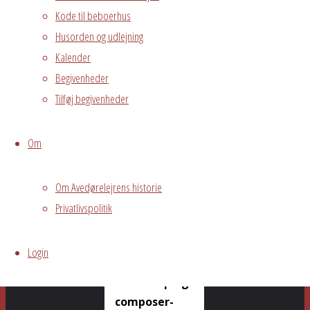
Kode til beboerhus
Husorden og udlejning
Din e-
Kalender
mailadresse vil
Begivenheder
ikke blive
publiceret.
Tilføj begivenheder
Krævede felter
er markeret
Om
med
*
Om Avedørelejrens historie
Warning
:
Privatlivspolitik
Undefined array
key "cookies" in
Login
/var/www/avedorelejren.dk/publi
content/plugins/live-
composer-