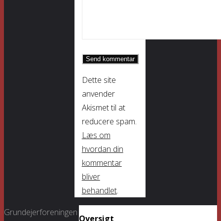
Dette site
anvender
Akismet til at
reducere spam.
Læs om
hvordan din
kommentar
bliver
behandlet
.
Grundejerforeningen
Oversigt