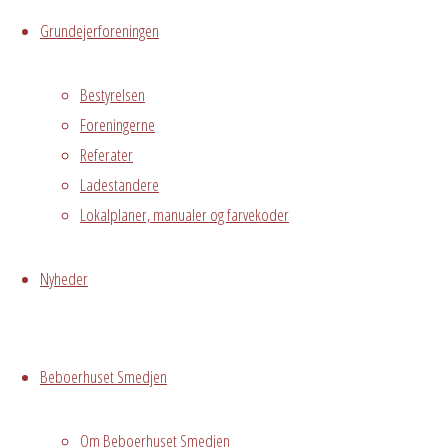
Østre
Grundejerforeningen
Messegade 5,
Avedørelejren,
Bestyrelsen
Hvidovre, DK,
Foreningerne
2650
Referater
Benny
Ladestandere
Lokalplaner, manualer og farvekoder
Skriv
Nyheder
et
Beboerhuset Smedjen
svar
Om Beboerhuset Smedjen