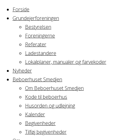
Forside
Grundejerforeningen
Bestyrelsen
Foreningerne
Home
Arrangement
Referater
Bestyrelsesmøde
Ladestandere
Bestyrelsesmø
A/B
Lokalplaner, manualer og farvekoder
Fægtegården
Nyheder
Beboerhuset Smedjen
A/B
Om Beboerhuset Smedjen
Kode til beboerhus
Fægtegården
Husorden og udlejning
Kalender
Begivenheder
Tilføj begivenheder