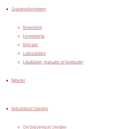
Grundejerforeningen
Mødelokale
Pejsestuen
Bestyrelsen
Østre
Foreningerne
Messegade 5,
Avedørelejren,
Referater
Hvidovre, DK,
Ladestandere
2650
Lokalplaner, manualer og farvekoder
Nyheder
Begivenhedstype
Beboerhuset Smedjen
Fælles
arrangement
Om Beboerhuset Smedjen