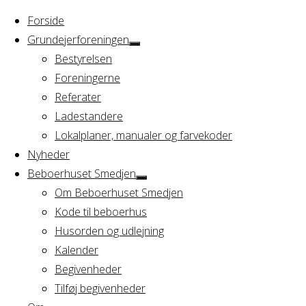
Forside
Grundejerforeningen
Bestyrelsen
Foreningerne
Home
Referater
Arrangement
Bestyrelsesmøde A/B Fægtegård
Ladestandere
Lokalplaner, manualer og farvekoder
Bestyrelsesmøde 
Nyheder
Beboerhuset Smedjen
Om Beboerhuset Smedjen
Kode til beboerhus
Hvornår
Husorden og udlejning
Kalender
Begivenheder
17/02/2022
Tilføj begivenheder
17:00 - 21:00