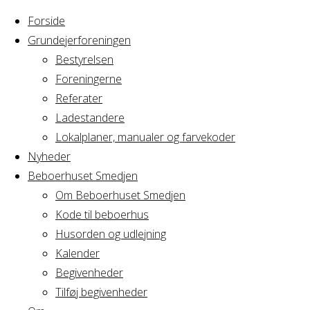
Forside
Grundejerforeningen
Bestyrelsen
Foreningerne
Home
Referater
Arrangement
Bestyrelsen AB AV1
Ladestandere
Lokalplaner, manualer og farvekoder
Bestyrelsen AB AV
Nyheder
Beboerhuset Smedjen
Om Beboerhuset Smedjen
Kode til beboerhus
Hvornår
Husorden og udlejning
Kalender
Begivenheder
09/12/2020
Tilføj begivenheder
19:00 - 21:00