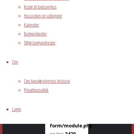
publiceret.
Kode til beboerhus
Krævede felter
Husorden og udlejning
er markeret
Kalender
med
*
Begivenheder
Tilføj begivenheder
Warning
:
Undefined array
Om
key "cookies" in
/var/www/avedorelejren.dk/publi
Om Avedørelejrens historie
content/plugins/live-
Privatlivspolitik
composer-
page-
Login
builder/modules/tp-
comments-
form/module.php