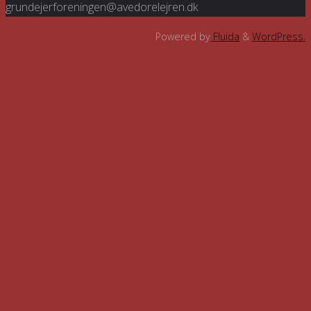
grundejerforeningen@avedorelejren.dk
Powered by
Fluida
&
WordPress.