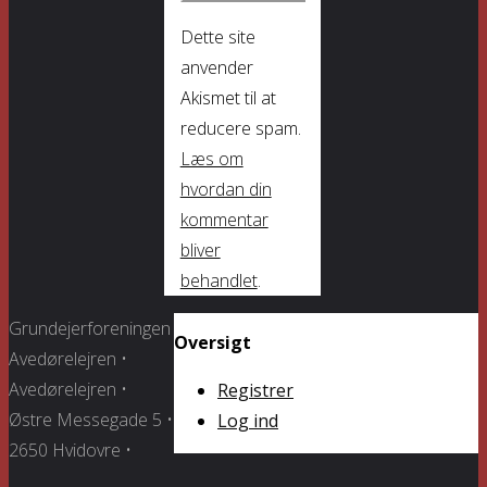
Dette site
anvender
Akismet til at
reducere spam.
Læs om
hvordan din
kommentar
bliver
behandlet
.
Grundejerforeningen
Oversigt
Avedørelejren •
Avedørelejren •
Registrer
Østre Messegade 5 •
Log ind
2650 Hvidovre •