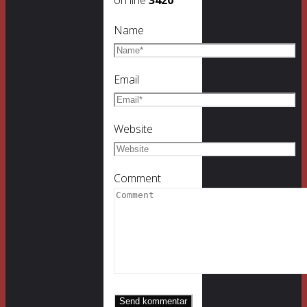
on line
3420
Name
Email
Website
Comment