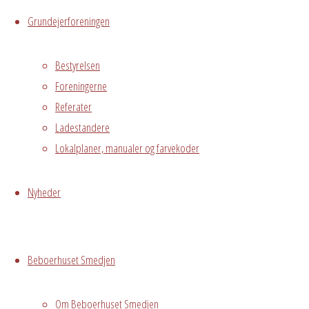
Messegade 5,
Grundejerforeningen
Hvidovre, 2650
Bestyrelsen
Foreningerne
Skriv
Referater
Ladestandere
et
Lokalplaner, manualer og farvekoder
svar
Nyheder
Beboerhuset Smedjen
Din e-
mailadresse vil
ikke blive
Om Beboerhuset Smedjen