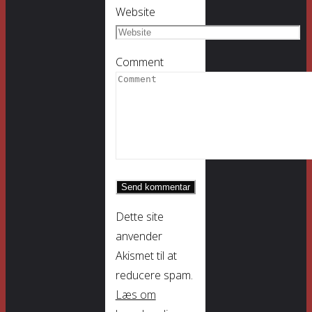
Website
Comment
Dette site
anvender
Akismet til at
reducere spam.
Læs om