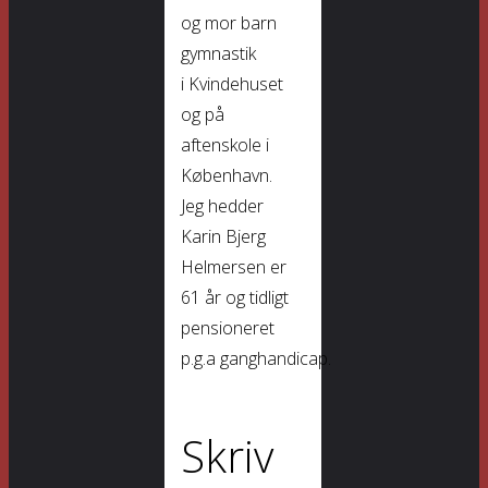
og mor barn
gymnastik
i Kvindehuset
og på
aftenskole i
København.
Jeg hedder
Karin Bjerg
Helmersen er
61 år og tidligt
pensioneret
p.g.a ganghandicap.
Skriv