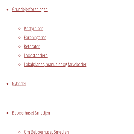
At meditere er
Grundejerforeningen
at flytte sin
opmærksomhed
Bestyrelsen
fra hovedet ned
Foreningerne
i kroppen til dit
Referater
hjerte.
Ladestandere
At hvile dig i det
Lokalplaner, manualer og farvekoder
som er større
end dig, hvile dig
i Gud. Hvile dig
Nyheder
fra dine mange
forpligtelser
både overfor
Beboerhuset Smedjen
familien, dit
arbejde og ikke
Om Beboerhuset Smedjen
mindst vore