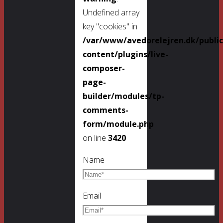
Undefined array
key "cookies" in
/var/www/avedorelejren.dk/publi
content/plugins/live-
composer-
page-
builder/modules/tp-
comments-
form/module.php
on line
3420
Name
Email