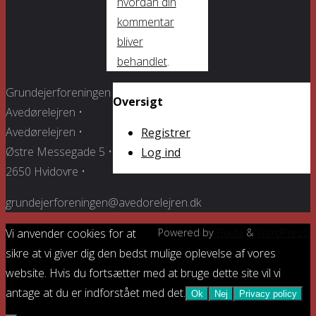
hvordan din
kommentar
bliver
behandlet
.
Grundejerforeningen
Oversigt
Avedørelejren •
Avedørelejren •
Registrer
Østre Messegade 5 •
Log ind
2650 Hvidovre •
grundejerforeningen@avedorelejren.dk
Vi anvender cookies for at
Powered by
Fluida
&
WordPress.
sikre at vi giver dig den bedst mulige oplevelse af vores
website. Hvis du fortsætter med at bruge dette site vil vi
antage at du er indforstået med det.
Ok
Nej
Privacy policy