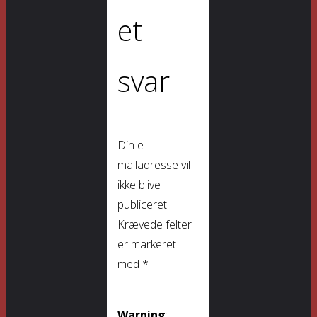
et
svar
Din e-
mailadresse vil
ikke blive
publiceret.
Krævede felter
er markeret
med
*
Warning
: