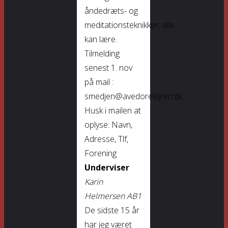
åndedræts- og
meditationsteknikker, alle
kan lære.
Tilmelding
senest 1. nov
på mail :
smedjen@avedorelejren.dk
Husk i mailen at
oplyse: Navn,
Adresse, Tlf,
Forening
Underviser
Karin
Helmersen AB1
De sidste 15 år
har jeg været