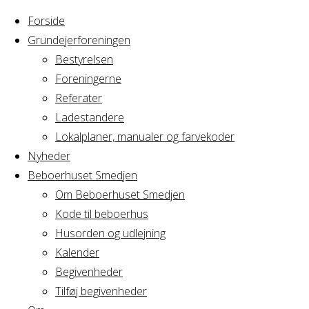
Forside
Grundejerforeningen
Bestyrelsen
Foreningerne
Referater
Ladestandere
Lokalplaner, manualer og farvekoder
Nyheder
Beboerhuset Smedjen
Om Beboerhuset Smedjen
Kode til beboerhus
Husorden og udlejning
Home
Arrangement
Kalender
Aftenmeditation
Begivenheder
Aftenmeditatio
Tilføj begivenheder