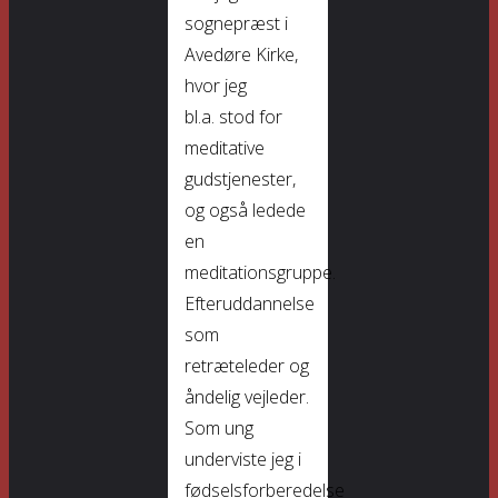
sognepræst i
Avedøre Kirke,
hvor jeg
bl.a. stod for
meditative
gudstjenester,
og også ledede
en
meditationsgruppe.
Efteruddannelse
som
retræteleder og
åndelig vejleder.
Som ung
underviste jeg i
fødselsforberedelse