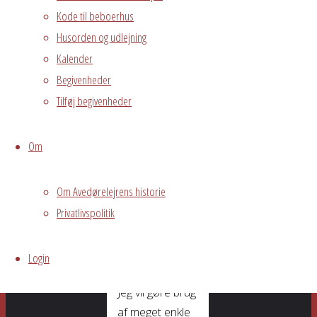
mange
Kode til beboerhus
bekymringer,
Husorden og udlejning
som vi så ofte
Kalender
gør os så
Begivenheder
mange af.
Tilføj begivenheder
Når vi
mediterer gør vi
Om
det ikke for at få
store spirituelle
Om Avedørelejrens historie
oplevelser, men
Privatlivspolitik
for at opnå
mere ro og
overskud i
Login
vores hverdag.
Jeg vil gøre brug
af meget enkle