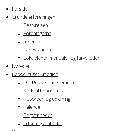
Forside
Grundejerforeningen
Bestyrelsen
Foreningerne
Home
Lost Password
Referater
Ladestandere
Lost
Lokalplaner, manualer og farvekoder
Nyheder
Beboerhuset Smedjen
Password
Om Beboerhuset Smedjen
Kode til beboerhus
Husorden og udlejning
Grundejerforeningen
Kalender
Oversigt
Avedørelejren •
Begivenheder
Avedørelejren •
Registrer
Tilføj begivenheder
Østre Messegade 5 •
Log ind