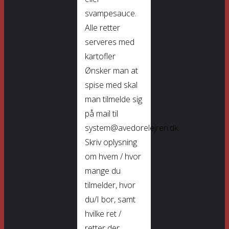
svampesauce.
Alle retter
serveres med
kartofler
Ønsker man at
spise med skal
man tilmelde sig
på mail til
system@avedorelejren.dk.
Skriv oplysning
om hvem / hvor
mange du
tilmelder, hvor
du/I bor, samt
hvilke ret /
retter der