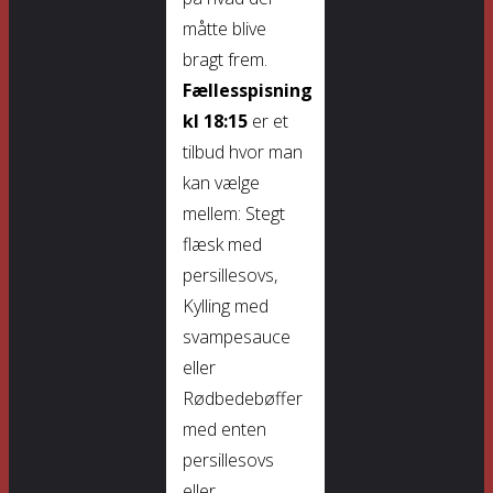
måtte blive
bragt frem.
Fællesspisning
kl 18:15
er et
tilbud hvor man
kan vælge
mellem: Stegt
flæsk med
persillesovs,
Kylling med
svampesauce
eller
Rødbedebøffer
med enten
persillesovs
eller