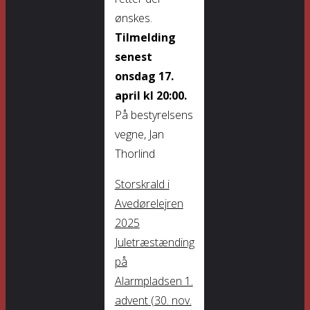
ønskes.
Tilmelding
senest
onsdag 17.
april kl 20:00.
På bestyrelsens
vegne, Jan
Thorlind
Storskrald i
Avedørelejren
2025
Juletræstænding
på
Alarmpladsen 1.
advent (30. nov.