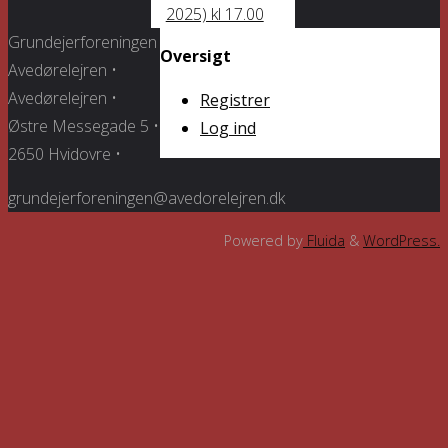
2025) kl 17.00
Grundejerforeningen
Oversigt
Avedørelejren •
Avedørelejren •
Registrer
Østre Messegade 5 •
Log ind
2650 Hvidovre •
grundejerforeningen@avedorelejren.dk
Powered by
Fluida
&
WordPress.