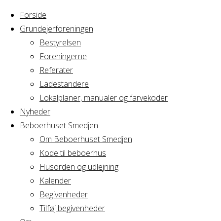
Forside
Grundejerforeningen
Bestyrelsen
Foreningerne
Referater
Home
Uncategorized
Ladestandere
Dialogmøde,
Lokalplaner, manualer og farvekoder
Dialogmøde,
Fællesspisning
Nyheder
og
Beboerhuset Smedjen
generalforsamling.
Om Beboerhuset Smedjen
Fællesspisning
Torsdag 24.
Kode til beboerhus
april 2025
Husorden og udlejning
og
Kalender
Begivenheder
Tilføj begivenheder