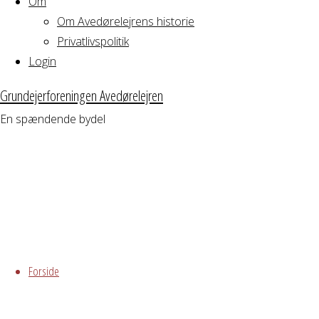
generalforsamli
Om
Om Avedørelejrens historie
Privatlivspolitik
Torsdag
Login
24.
Grundejerforeningen Avedørelejren
En spændende bydel
april
2025
Skip
to
9. april 2025,
Forside
content
17:49
21. april
2025