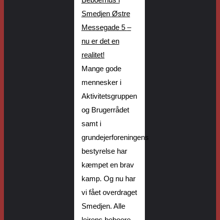
Beboerhus i
Smedjen
Østre
Messegade 5
–
nu er det en
realitet!
Mange gode
mennesker i
A
ktivit
etsgruppen
og B
rugerrådet
samt
i
grundejerforeningens
bestyrelse har
kæmpet en brav
kamp. Og nu har
vi fået overdraget
Smedjen.
Alle