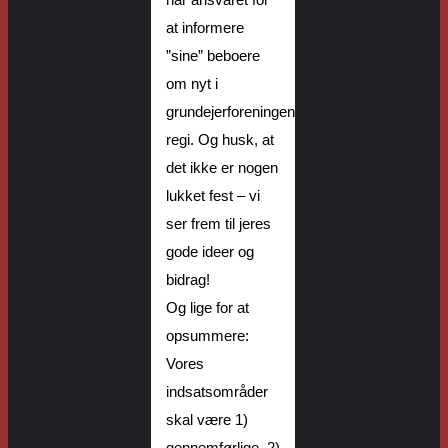
har
ansvaret for
at informere
”sine” beboere
om nyt i
grundejerforeningen
regi
.
Og husk
, at
det
ikke
er
nogen
lukket fest
–
v
i
ser
frem til
jeres
gode ideer og
bidrag!
Og lige for at
opsummere:
Vores
indsatsområder
skal
være
1)