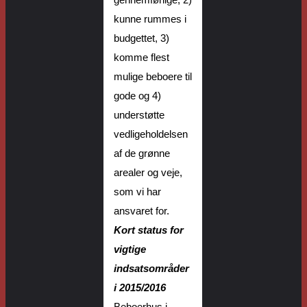
gennemførlige
,
2)
kunne rummes i
budgettet, 3)
komme flest
mulige beboere til
gode
og 4)
understøtte
vedligeholdelse
n
af
de
grønne
arealer
og
veje
,
som
vi har
ansvar
et
for
.
K
ort status for
vigtige
indsatsområder
i 2015/2016