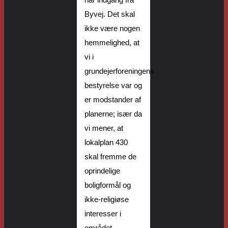
har
indgang fra
Byvej. Det skal
ikke være nogen
hemmelighed, at
vi i
grundejerforeningens
bestyrelse va
r og
er modstander af
planerne; især da
vi mener, at
lokalplan 430
skal fremme de
oprindelige
boligformål
og
ikke-religiøse
interesser
i