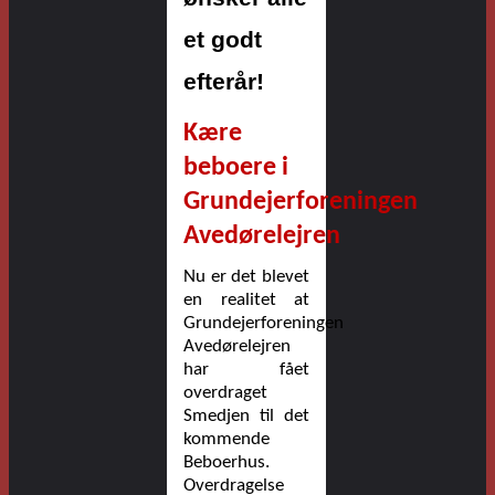
et godt
efterår
!
Kære
beboere i
Grundejerforeningen
Avedørelejren
Nu er det blevet
en realitet at
Grundejerforeningen
Avedørelejren
har fået
overdraget
Smedjen til det
kommende
Beboerhus.
Overdragelse