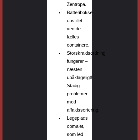
Zentropa.
Batteribokse
opstillet
ved de
fælles
containere.
Storskraldsordning
fungerer –
næsten
upåklageligt!
S
tadig
problemer
med
affaldssortering.
Legeplads
opmalet,
som led i