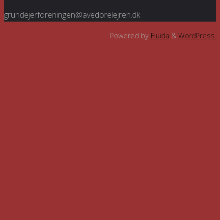
grundejerforeningen@avedorelejren.dk
Powered by
Fluida
&
WordPress.