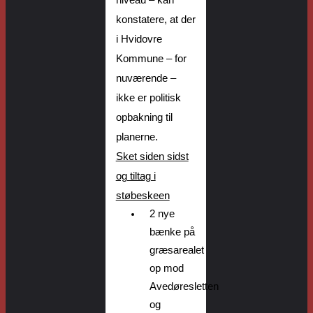
niveau –
kan
konstatere, at der
i Hvidovre
Kommune
– for
nuværende –
ikke er politisk
opbakning til
planerne.
Sket siden sidst
og tiltag i
støbeskeen
2 nye
bænke på
græsarealet
op mod
Avedøresletten
og