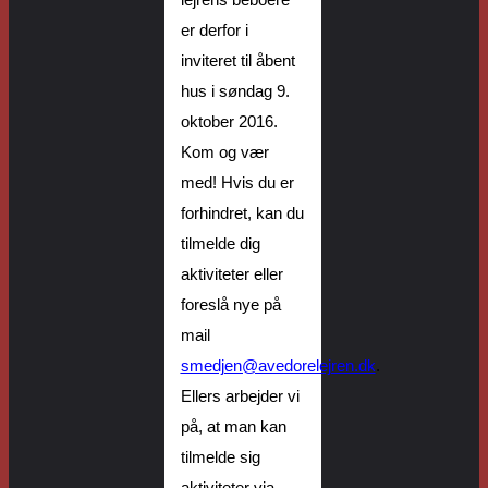
lejrens beboere
er
derfor
i
inviteret til åbent
hus i søndag 9.
oktober 2016.
Kom og vær
med!
Hvis du er
forhindret, kan du
tilmelde dig
aktiviteter eller
foreslå nye på
mail
smedjen@avedorelejren.dk
.
Ellers arbejder
vi
på, at man kan
tilmelde sig