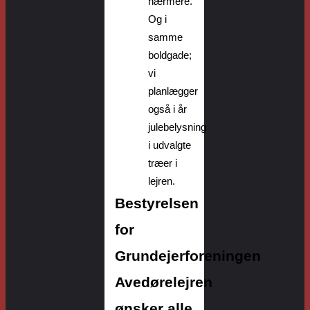
nærmere.
Og i
samme
boldgade;
vi
planlægger
også i år
julebelysning
i udvalgte
træer i
lejren.
B
estyrelsen
for
Grundejerforeningen
Avedørelejren
ønsker alle