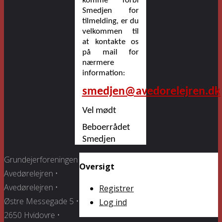
komme forbi
Smedjen for
tilmelding, er du
velkommen til
at kontakte os
på mail for
nærmere
information:
smedjen@avedorelejren.dk
Vel mødt
Beboerrådet
Smedjen
Grundejerforeningen
Oversigt
Avedørelejren •
Avedørelejren •
Registrer
Østre Messegade 5 •
Log ind
2650 Hvidovre •