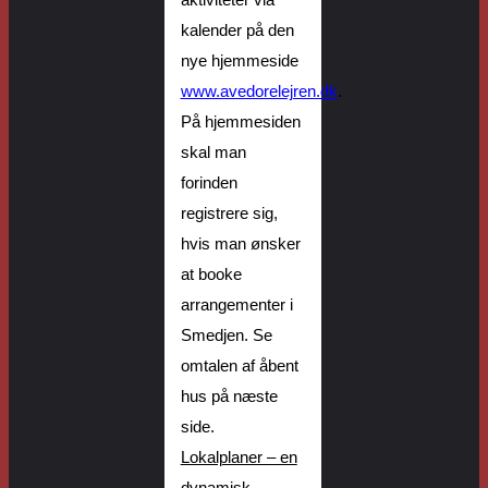
aktiviteter via
kalender på
den
ny
e
hjemmeside
www.avedorelejren.dk
.
På hjemmesiden
skal man
forinden
registrere sig,
hvis man ønsker
at booke
arrangementer i
Smedjen.
Se
omtalen af åbent
hus på næste
side.
Lokalplaner – en