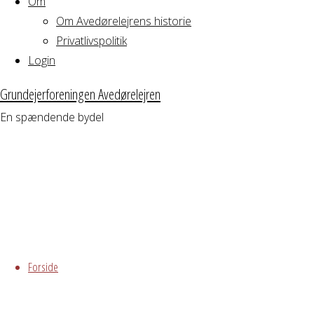
Om
Om Avedørelejrens historie
Nyhedsbrev
Privatlivspolitik
Login
oktober
Grundejerforeningen Avedørelejren
2016
En spændende bydel
Kære
beboere i
Avedørelejren!
Indledende
Skip
bemærkninger,
to
Forside
nyttig
content
inf
ormation
og