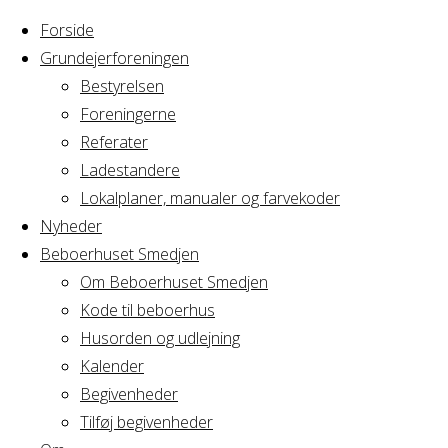
Forside
Grundejerforeningen
Bestyrelsen
Foreningerne
Home
Nyheder
Referater
Nyhedsbrev okt
Ladestandere
Nyhedsbrev
2016
Lokalplaner, manualer og farvekoder
Nyheder
Beboerhuset Smedjen
okt
Om Beboerhuset Smedjen
Kode til beboerhus
2016
Husorden og udlejning
Kalender
Begivenheder
Tilføj begivenheder