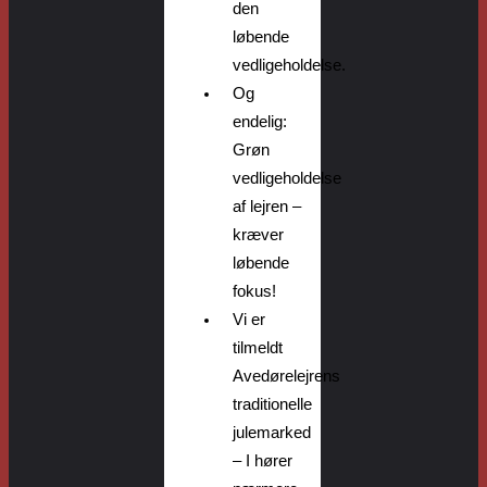
den
løbende
vedligeholdelse
.
Og
endelig:
Grøn
vedligeholdelse
af lejren –
kræver
løbende
fokus!
Vi er
tilmeldt
Avedørelejrens
traditionelle
julemarked
– I hører