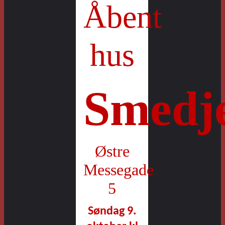
Åbent
hus
Smedj
Østre
Messegade
5
Søndag 9.