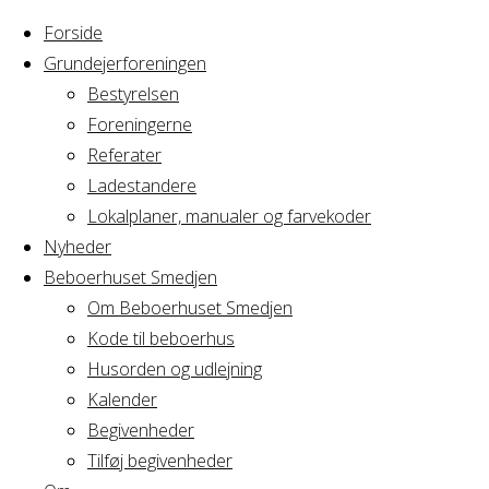
Forside
Grundejerforeningen
Bestyrelsen
Foreningerne
Home
Lokation
Referater
Ladestandere
Arkiver:
Lokalplaner, manualer og farvekoder
Nyheder
Beboerhuset Smedjen
Lokationer
Om Beboerhuset Smedjen
Kode til beboerhus
Husorden og udlejning
Kalender
Display
Begivenheder
lokationer on
Tilføj begivenheder
your blog.