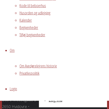
Kode til beboerhus
nyheden
Husorden og udlejning
Kalender
Stuen
Begivenheder
Tilføj begivenheder
31. januar 2017,
21:34
25. marts
Om
2019
itemprop="discussionURL"
0
Om Avedørelejrens historie
Læs hele
nyheden
Privatlivspolitik
Grundejerforeningen
Oversigt
Avedørelejren •
Login
Avedørelejren •
Registrer
Østre Messegade 5 •
Log ind
2650 Hvidovre •