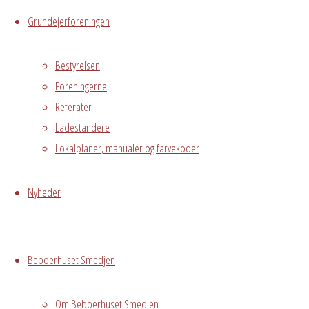
Grundejerforeningen
Hele Smedjen
Østre
Bestyrelsen
Messegade 5,
Foreningerne
Hvidovre
Grundejerforeningen
Referater
Oversigt
Avedørelejren •
Ladestandere
Avedørelejren •
Registrer
Lokalplaner, manualer og farvekoder
Østre Messegade 5 •
Log ind
2650 Hvidovre •
Nyheder
grundejerforeningen@avedorelejren.dk
Vi anvender cookies for at
Powered by
Fluida
&
WordPress.
Beboerhuset Smedjen
sikre at vi giver dig den bedst mulige oplevelse af vores
website. Hvis du fortsætter med at bruge dette site vil vi
antage at du er indforstået med det.
Om Beboerhuset Smedjen
Ok
Nej
Privacy policy