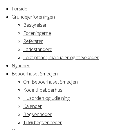
Forside
Grundejerforeningen
Bestyrelsen
Foreningerne
Home
Arrangement
Referater
Yoga hold 12
Ladestandere
Yoga
Lokalplaner, manualer og farvekoder
Nyheder
Beboerhuset Smedjen
hold
Om Beboerhuset Smedjen
Kode til beboerhus
12
Husorden og udlejning
Kalender
Begivenheder
Tilføj begivenheder