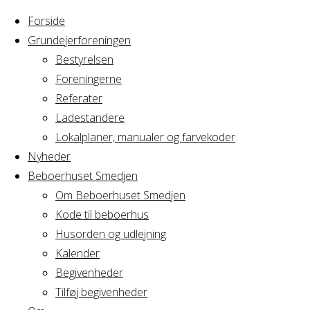
Forside
Grundejerforeningen
Bestyrelsen
Foreningerne
Home
Referater
Arrangement
Undervisning
Ladestandere
Lokalplaner, manualer og farvekoder
Undervisning
Nyheder
Beboerhuset Smedjen
Om Beboerhuset Smedjen
Kode til beboerhus
Hvornår
Husorden og udlejning
Kalender
Begivenheder
22/06/2022
Tilføj begivenheder
12:00 - 14:00