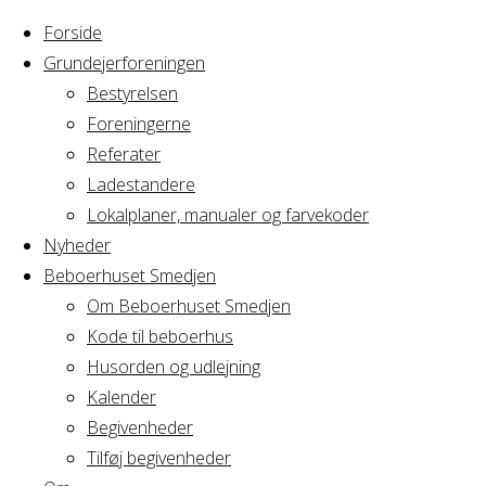
Forside
Grundejerforeningen
Bestyrelsen
Foreningerne
Home
Arrangement
Referater
Strikkefællesskab
Ladestandere
Strikkefællessk
Lokalplaner, manualer og farvekoder
Nyheder
Beboerhuset Smedjen
Om Beboerhuset Smedjen
Hvornår
Kode til beboerhus
Husorden og udlejning
Kalender
Begivenheder
08/11/2022
Tilføj begivenheder
18:30 - 21:00