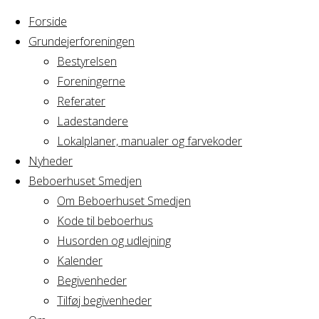
Forside
Grundejerforeningen
Bestyrelsen
Foreningerne
Home
Arrangement
Referater
Strikkefællesskab
Ladestandere
Strikkefællessk
Lokalplaner, manualer og farvekoder
Nyheder
Beboerhuset Smedjen
Om Beboerhuset Smedjen
Hvornår
Kode til beboerhus
Husorden og udlejning
Kalender
Begivenheder
14/06/2022
Tilføj begivenheder
18:30 - 21:00