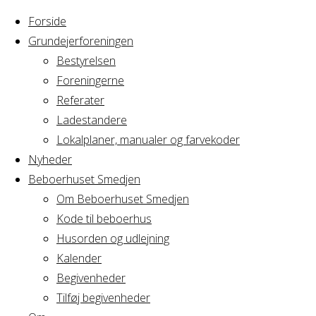
Forside
Grundejerforeningen
Bestyrelsen
Foreningerne
Home
Arrangement
Referater
Strikkefællesskab
Ladestandere
Strikkefællessk
Lokalplaner, manualer og farvekoder
Nyheder
Beboerhuset Smedjen
Om Beboerhuset Smedjen
Hvornår
Kode til beboerhus
Husorden og udlejning
Kalender
Begivenheder
05/04/2022
Tilføj begivenheder
18:30 - 21:00