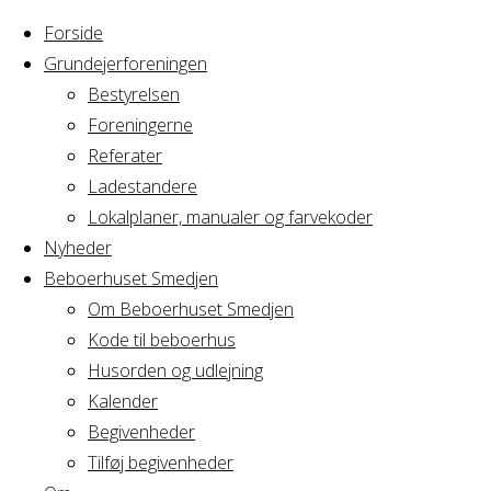
Forside
Grundejerforeningen
Bestyrelsen
Foreningerne
Home
Arrangement
Referater
Strikkefællesskab
Ladestandere
Strikkefællessk
Lokalplaner, manualer og farvekoder
Nyheder
Beboerhuset Smedjen
Om Beboerhuset Smedjen
Hvornår
Kode til beboerhus
Husorden og udlejning
Kalender
Begivenheder
12/07/2022
Tilføj begivenheder
18:30 - 21:00