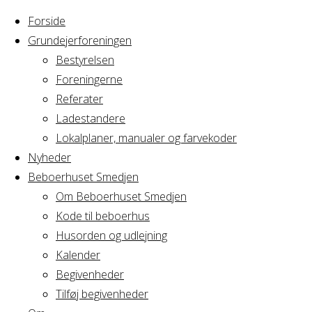
Forside
Grundejerforeningen
Bestyrelsen
Foreningerne
Home
Arrangement
Referater
Spil/strik
Ladestandere
Spil/strik
Lokalplaner, manualer og farvekoder
Nyheder
Beboerhuset Smedjen
Om Beboerhuset Smedjen
Hvornår
Kode til beboerhus
Husorden og udlejning
Kalender
Begivenheder
29/04/2026
Tilføj begivenheder
18:00 - 21:00