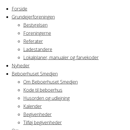
Forside
Grundejerforeningen
Bestyrelsen
Foreningerne
Referater
Ladestandere
Lokalplaner, manualer og farvekoder
Nyheder
Beboerhuset Smedjen
Om Beboerhuset Smedjen
Kode til beboerhus
Husorden og udlejning
Home
Arrangement
Sofie
Kalender
Begivenheder
Tilføj begivenheder
Sofie