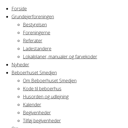
Forside
Grundejerforeningen
Bestyrelsen
Foreningerne
Referater
Ladestandere
Lokalplaner, manualer og farvekoder
Nyheder
Beboerhuset Smedjen
Om Beboerhuset Smedjen
Kode til beboerhus
Husorden og udlejning
Home
Arrangement
Sølvbryllup
Kalender
Begivenheder
Tilføj begivenheder
Sølvbryllup