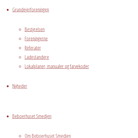
Avedørelejren,
Grundejerforeningen
Hvidovre, DK,
2650
Bestyrelsen
Foreningerne
Begivenhedstype
Referater
Ladestandere
Lokalplaner, manualer og farvekoder
Privat
arrangement
Nyheder
Grundejerforeningen
Oversigt
Avedørelejren •
Avedørelejren •
Registrer
Beboerhuset Smedjen
Østre Messegade 5 •
Log ind
2650 Hvidovre •
Om Beboerhuset Smedjen