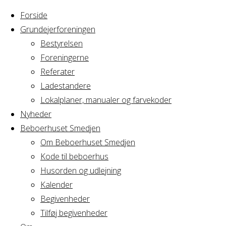
Forside
Grundejerforeningen
Bestyrelsen
Foreningerne
Home
Arrangement
Referater
Sølvbryllup
Ladestandere
Sølvbryllup
Lokalplaner, manualer og farvekoder
Nyheder
Beboerhuset Smedjen
Om Beboerhuset Smedjen
Hvornår
Kode til beboerhus
Husorden og udlejning
Kalender
Begivenheder
27/08/2022 -
Tilføj begivenheder
28/08/2022