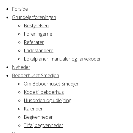
Forside
Grundejerforeningen
Bestyrelsen
Foreningerne
Home
Referater
Arrangement
Privat
Ladestandere
Lokalplaner, manualer og farvekoder
Privat
Nyheder
Beboerhuset Smedjen
Om Beboerhuset Smedjen
Kode til beboerhus
Hvornår
Husorden og udlejning
Kalender
Begivenheder
14/08/2022
Tilføj begivenheder
8:00 - 22:00