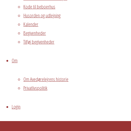
Kode til beboerhus
arrangement
Husorden og udlejning
Grundejerforeningen
Oversigt
Kalender
Avedørelejren •
Begivenheder
Avedørelejren •
Registrer
Tilføj begivenheder
Østre Messegade 5 •
Log ind
2650 Hvidovre •
Om
grundejerforeningen@avedorelejren.dk
Vi anvender cookies for at
Powered by
Fluida
&
WordPress.
Om Avedørelejrens historie
sikre at vi giver dig den bedst mulige oplevelse af vores
Privatlivspolitik
website. Hvis du fortsætter med at bruge dette site vil vi
antage at du er indforstået med det.
Ok
Nej
Privacy policy
Login