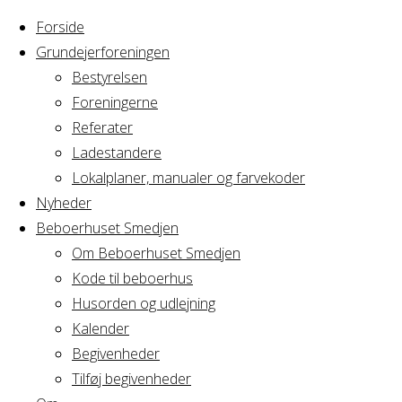
Forside
Grundejerforeningen
Bestyrelsen
Foreningerne
Referater
Ladestandere
Lokalplaner, manualer og farvekoder
Nyheder
Beboerhuset Smedjen
Om Beboerhuset Smedjen
Kode til beboerhus
Husorden og udlejning
Home
Arrangement
Kalender
Privat
Begivenheder
Privat
fødselsdag
Tilføj begivenheder