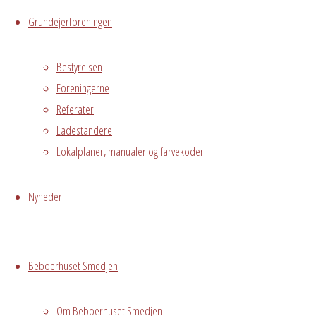
Live
Grundejerforeningen
Hvor
Bestyrelsen
Foreningerne
Referater
Ladestandere
Hele Smedjen
Lokalplaner, manualer og farvekoder
Østre
Messegade 5,
Hvidovre
Nyheder
Begivenhedstype
Beboerhuset Smedjen
Om Beboerhuset Smedjen
Privat