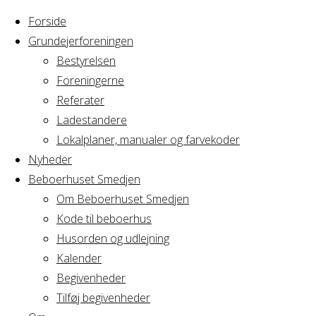
Forside
Grundejerforeningen
Bestyrelsen
Foreningerne
Home
Arrangement
Referater
Privat
Ladestandere
Privat
fødselsdag
Lokalplaner, manualer og farvekoder
Nyheder
Beboerhuset Smedjen
fødselsdag
Om Beboerhuset Smedjen
Kode til beboerhus
Husorden og udlejning
Kalender
Hvornår
Begivenheder
Tilføj begivenheder