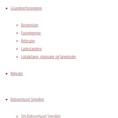
Østre
Grundejerforeningen
Messegade 5,
Hvidovre
Bestyrelsen
Foreningerne
Begivenhedstype
Referater
Ladestandere
Lokalplaner, manualer og farvekoder
Privat
arrangement
Nyheder
Grundejerforeningen
Oversigt
Avedørelejren •
Beboerhuset Smedjen
Avedørelejren •
Registrer
Østre Messegade 5 •
Log ind
2650 Hvidovre •
Om Beboerhuset Smedjen