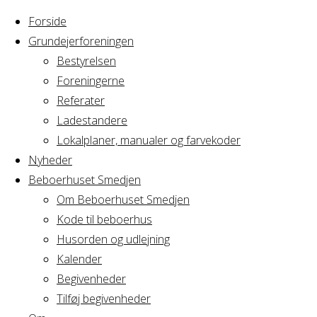
Forside
Grundejerforeningen
Bestyrelsen
Foreningerne
Home
Referater
Arrangement
Privat fødselsdag
Ladestandere
Lokalplaner, manualer og farvekoder
Privat fødselsdag
Nyheder
Beboerhuset Smedjen
Om Beboerhuset Smedjen
Kode til beboerhus
Hvornår
Husorden og udlejning
Kalender
Begivenheder
18/10/2025
Tilføj begivenheder
10:00 - 22:00