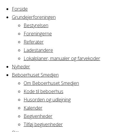
Forside
Grundejerforeningen
Bestyrelsen
Foreningerne
Home
Referater
Arrangement
Privat fødselsdag
Ladestandere
Lokalplaner, manualer og farvekoder
Privat fødselsdag
Nyheder
Beboerhuset Smedjen
Om Beboerhuset Smedjen
Kode til beboerhus
Hvornår
Husorden og udlejning
Kalender
Begivenheder
20/06/2026 - 21/06/2026
Tilføj begivenheder
10:00