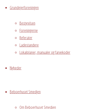
Grundejerforeningen
Tilmeldinger
Bestyrelsen
lukket
Foreningerne
Referater
Hvor
Ladestandere
Lokalplaner, manualer og farvekoder
Stuen
Nyheder
Østre
Messegade 5,
Avedørelejren,
Beboerhuset Smedjen
Hvidovre, DK,
2650
Om Beboerhuset Smedjen