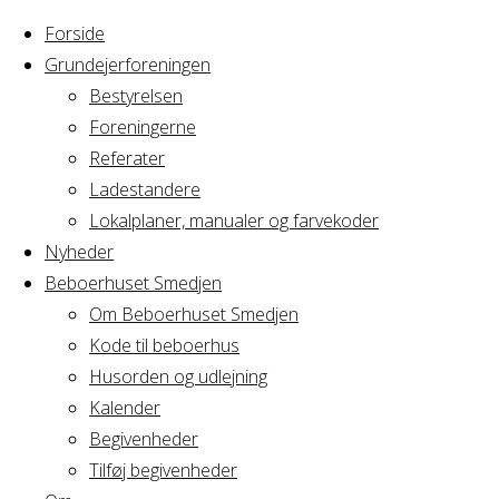
Forside
Grundejerforeningen
Bestyrelsen
Foreningerne
Home
Arrangement
Referater
Privat fest.
Ladestandere
Privat
Nytårsaften
Lokalplaner, manualer og farvekoder
Nyheder
Beboerhuset Smedjen
fest.
Om Beboerhuset Smedjen
Kode til beboerhus
Nytårsaften
Husorden og udlejning
Kalender
Begivenheder
Tilføj begivenheder