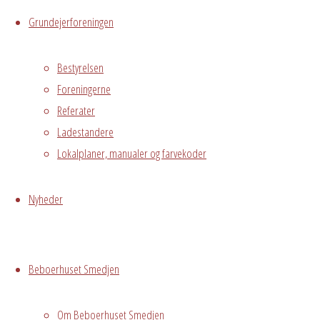
Messegade 5,
Grundejerforeningen
Hvidovre
Bestyrelsen
Begivenhedstype
Foreningerne
Referater
Ladestandere
Lokalplaner, manualer og farvekoder
Privat
arrangement
Nyheder
Grundejerforeningen
Oversigt
Avedørelejren •
Avedørelejren •
Registrer
Beboerhuset Smedjen
Østre Messegade 5 •
Log ind
2650 Hvidovre •
Om Beboerhuset Smedjen