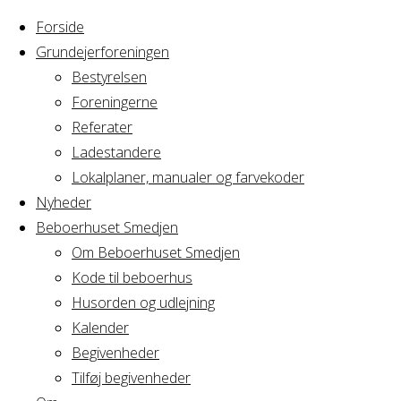
Forside
Grundejerforeningen
Bestyrelsen
Foreningerne
Home
Arrangement
Referater
Privat
Ladestandere
Privat
familiefrokost
Lokalplaner, manualer og farvekoder
Nyheder
Beboerhuset Smedjen
familiefrokost
Om Beboerhuset Smedjen
Kode til beboerhus
Husorden og udlejning
Kalender
Hvornår
Begivenheder
Tilføj begivenheder