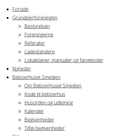
Forside
Grundejerforeningen
Bestyrelsen
Foreningerne
Home
Arrangement
Referater
Privat
Ladestandere
Privat
begivenhed
Lokalplaner, manualer og farvekoder
Nyheder
Beboerhuset Smedjen
begivenhed
Om Beboerhuset Smedjen
Kode til beboerhus
Husorden og udlejning
Kalender
Hvornår
Begivenheder
Tilføj begivenheder