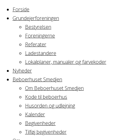
Forside
Grundejerforeningen
Bestyrelsen
Foreningerne
Home
Arrangement
Referater
Beskyttet: Privat
Ladestandere
Beskyttet:
selskab
Lokalplaner, manualer og farvekoder
Nyheder
Beboerhuset Smedjen
Privat
Om Beboerhuset Smedjen
Kode til beboerhus
selskab
Husorden og udlejning
Kalender
Begivenheder
Tilføj begivenheder
Dette indhold