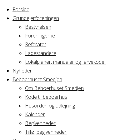
Forside
Grundejerforeningen
Bestyrelsen
Foreningerne
Home
Arrangement
Referater
Privat
Ladestandere
Privat
arrangement :
Lokalplaner, manualer og farvekoder
Navngivning
Nyheder
Beboerhuset Smedjen
arrangement
Om Beboerhuset Smedjen
Kode til beboerhus
:
Husorden og udlejning
Kalender
Begivenheder
Navngivning
Tilføj begivenheder