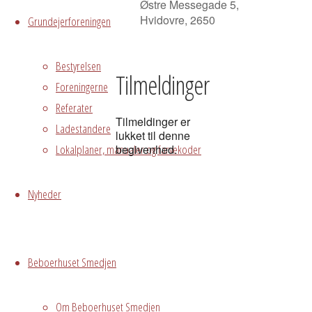
Østre Messegade 5,
Hvidovre, 2650
Grundejerforeningen
Bestyrelsen
Tilmeldinger
Foreningerne
Referater
Tilmeldinger er
Ladestandere
lukket til denne
Lokalplaner, manualer og farvekoder
begivenhed.
Grundejerforeningen
Oversigt
Nyheder
Avedørelejren •
Avedørelejren •
Registrer
Østre Messegade 5 •
Log ind
Beboerhuset Smedjen
2650 Hvidovre •
grundejerforeningen@avedorelejren.dk
Om Beboerhuset Smedjen