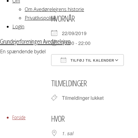
Om
Om Avedørelejrens historie
HVORNÅR
Privatlivspolitik
Login
22/09/2019
Grundejerforeningen Avedørelejren
12:00 - 22:00
En spændende bydel
TILFØJ TIL KALENDER
Download ICS
Google Kalender
iCalendar
Office 365
Outloo
TILMELDINGER
Tilmeldinger lukket
Skip
to
HVOR
Forside
content
1. sal