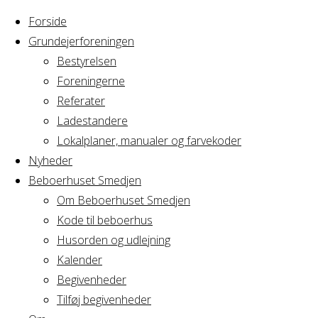
Forside
Grundejerforeningen
Bestyrelsen
Foreningerne
Home
Arrangement
Referater
Privat
Ladestandere
Privat
arrangement
Lokalplaner, manualer og farvekoder
Nyheder
Beboerhuset Smedjen
arrangement
Om Beboerhuset Smedjen
Kode til beboerhus
Husorden og udlejning
Kalender
Hvornår
Begivenheder
Tilføj begivenheder