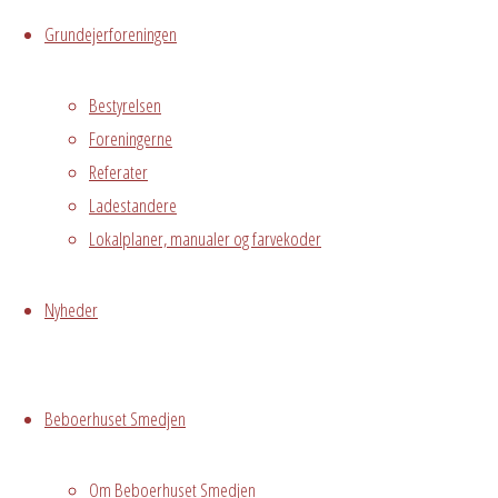
Messegade 5,
Grundejerforeningen
Avedørelejren,
Hvidovre, DK,
Bestyrelsen
2650
Foreningerne
Privat
Referater
Ladestandere
Grundejerforeningen
Oversigt
Lokalplaner, manualer og farvekoder
Avedørelejren •
Avedørelejren •
Registrer
Nyheder
Østre Messegade 5 •
Log ind
2650 Hvidovre •
grundejerforeningen@avedorelejren.dk
Beboerhuset Smedjen
Vi anvender cookies for at
Powered by
Fluida
&
WordPress.
sikre at vi giver dig den bedst mulige oplevelse af vores
Om Beboerhuset Smedjen