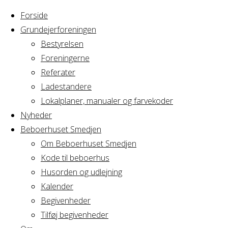
Forside
Grundejerforeningen
Bestyrelsen
Foreningerne
Home
Referater
Arrangement
Privat
Ladestandere
Lokalplaner, manualer og farvekoder
Privat
Nyheder
Beboerhuset Smedjen
Om Beboerhuset Smedjen
Kode til beboerhus
Hvornår
Husorden og udlejning
Kalender
Begivenheder
22/05/2027 - 23/05/2027
Tilføj begivenheder
10:00