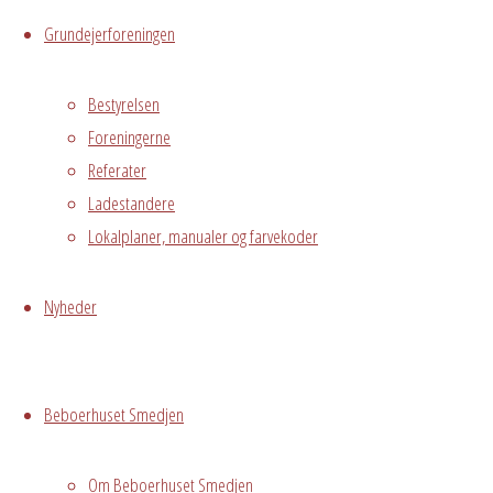
Grundejerforeningen
Hvor
Bestyrelsen
Foreningerne
Hele Smedjen
Referater
Østre
Ladestandere
Messegade 5,
Lokalplaner, manualer og farvekoder
Hvidovre
Booket for
Nyheder
Lone
Grundejerforeningen
Oversigt
Avedørelejren •
Beboerhuset Smedjen
Avedørelejren •
Registrer
Østre Messegade 5 •
Log ind
Om Beboerhuset Smedjen