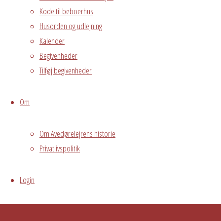
2650 Hvidovre •
Kode til beboerhus
Husorden og udlejning
grundejerforeningen@avedorelejren.dk
Kalender
Powered by
Fluida
&
WordPress.
Begivenheder
Tilføj begivenheder
Om
Om Avedørelejrens historie
Privatlivspolitik
Login