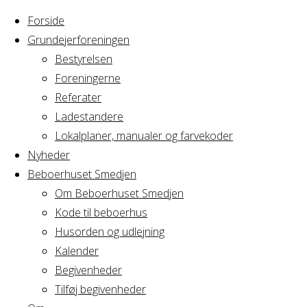
Forside
Grundejerforeningen
Bestyrelsen
Foreningerne
Referater
Ladestandere
Lokalplaner, manualer og farvekoder
Nyheder
Beboerhuset Smedjen
Om Beboerhuset Smedjen
Kode til beboerhus
Husorden og udlejning
Home
Arrangement
Kalender
Privat
Begivenheder
Privat
Tilføj begivenheder