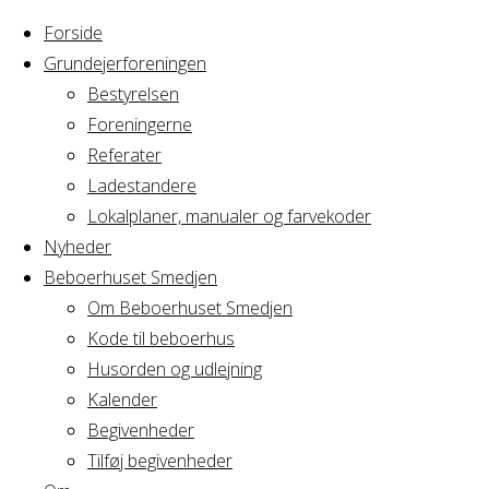
Forside
Grundejerforeningen
Bestyrelsen
Foreningerne
Home
Referater
Arrangement
Privat
Ladestandere
Lokalplaner, manualer og farvekoder
Privat
Nyheder
Beboerhuset Smedjen
Om Beboerhuset Smedjen
Kode til beboerhus
Hvornår
Husorden og udlejning
Kalender
Begivenheder
25/05/2025
Tilføj begivenheder
10:00 - 22:00