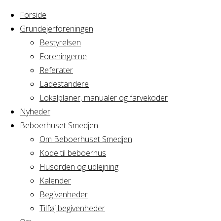
Forside
Grundejerforeningen
Bestyrelsen
Foreningerne
Home
Arrangement
Referater
Planlægning af
Ladestandere
Planlægning
Generalforsamling
Lokalplaner, manualer og farvekoder
Nyheder
Beboerhuset Smedjen
af
Om Beboerhuset Smedjen
Kode til beboerhus
Generalforsaml
Husorden og udlejning
Kalender
Begivenheder
Tilføj begivenheder