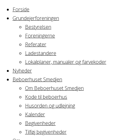
Forside
Grundejerforeningen
Bestyrelsen
Foreningerne
Home
Arrangement
Referater
Påskefrokost
Ladestandere
Påskefrokost
Lokalplaner, manualer og farvekoder
Nyheder
Beboerhuset Smedjen
Om Beboerhuset Smedjen
Hvornår
Kode til beboerhus
Husorden og udlejning
Kalender
Begivenheder
19/04/2025
Tilføj begivenheder
12:00 - 22:00