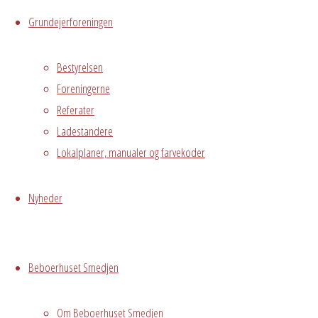
Hvidovre, DK,
Grundejerforeningen
2650
Bestyrelsen
Begivenhedstype
Foreningerne
Referater
Ladestandere
Privat
Lokalplaner, manualer og farvekoder
arrangement
Grundejerforeningen
Nyheder
Oversigt
Avedørelejren •
Avedørelejren •
Registrer
Østre Messegade 5 •
Log ind
Beboerhuset Smedjen
2650 Hvidovre •
grundejerforeningen@avedorelejren.dk
Om Beboerhuset Smedjen