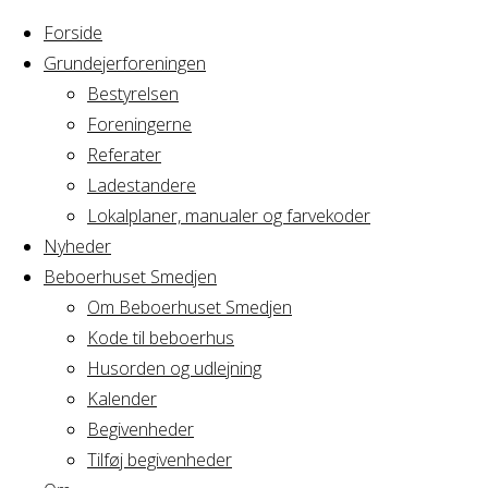
Forside
Grundejerforeningen
Bestyrelsen
Foreningerne
Home
Arrangement
Referater
Ordinær
Ladestandere
Ordinær
generalforsamling
Lokalplaner, manualer og farvekoder
A/B
Nyheder
Fægtegården
Beboerhuset Smedjen
generalforsaml
Om Beboerhuset Smedjen
Kode til beboerhus
A/B
Husorden og udlejning
Kalender
Begivenheder
Fægtegården
Tilføj begivenheder