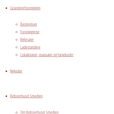
Hvor
Grundejerforeningen
Bestyrelsen
1. sal
Foreningerne
Østre
Referater
Messegade 5,
Ladestandere
Hvidovre, 2650
Lokalplaner, manualer og farvekoder
Begivenhedstype
Nyheder
Privat
Beboerhuset Smedjen
arrangement
Ordinær
Om Beboerhuset Smedjen